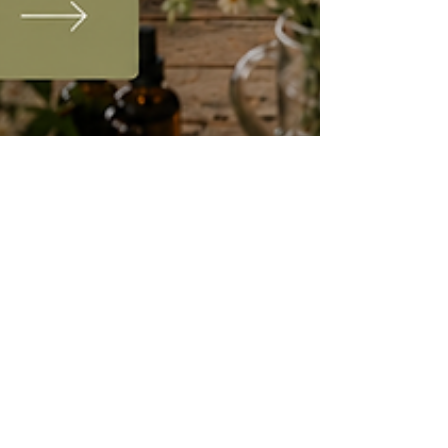
ANAIS AUCLAIRE
21 mai
5 min de lecture
10 idées de team building éco-
responsable à Lyon (et autour)
Le team building d'entreprise a bien évolué.
Karting, laser game, escape room… Ces formats
ont eu leur heure de gloire, mais de plus en plus