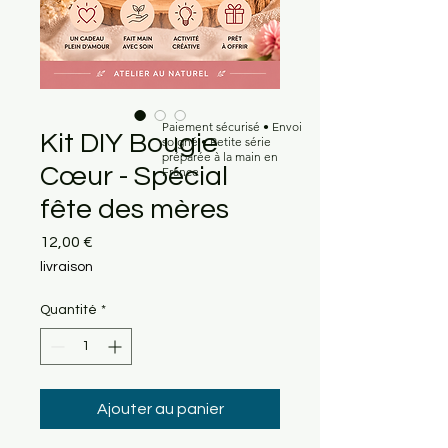
Paiement sécurisé • Envoi
Kit DIY Bougie
soigné • Petite série
préparée à la main en
Cœur - Spécial
France
fête des mères
Prix
12,00 €
livraison
Quantité
*
Ajouter au panier