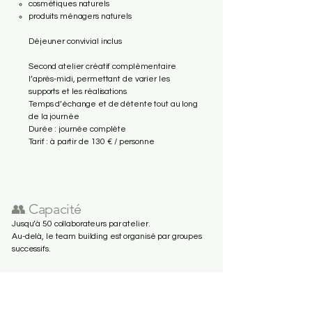
cosmétiques naturels
produits ménagers naturels
Déjeuner convivial inclus
Second atelier créatif complémentaire
l’après-midi, permettant de varier les
supports et les réalisations
Temps d’échange et de détente tout au long
de la journée
Durée : journée complète
Tarif : à partir de 130 € / personne
👥 Capacité
Jusqu’à 50 collaborateurs par atelier.
Au-delà, le team building est organisé par groupes
successifs.
📍 Lieu de l’atelier
Les ateliers peuvent être organisés