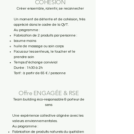
COHÉSION
Créer ensemble, ralentir, se reconnecter
Un moment de détente et de cohésion, très
apprécié dans le cadre de la QVT.
Au programme :
Fabrication de 2 produits par personne :
baume mains
huile de massage ou soin corps
Focus sur les senteurs, le toucher et le
prendre soin
Temps d’échange convivial
Durée : 1h30 à 2h
Tarif : à partir de 65 € / personne
Offre ENGAGÉE & RSE
Team building éco-responsable & porteur de
sens
Une expérience collective alignée avec les
valeurs environnementales.
Au programme :
Fabrication de produits naturels du quotidien