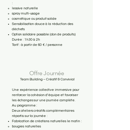
:
lessive naturelle
spray multi-usage
cosmétique ou produit solide
Sensibilisation douce à la réduction des
déchets
Option solidaire possible (don de produits)
Durée : 1h30 à 2h
Tarif : à partir de 60 € / personne
Offre Journée
Team Building – Créatif & Convivial
Une expérience collective immersive pour
renforcer la cohésion d’équipe et favoriser
les échanges sur une journée complète.
Au programme :
Deux ateliers créatifs complémentaires
répartis sur la journée :
Fabrication de créations naturelles le matin :
bougies naturelles