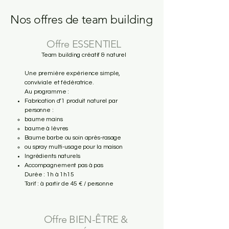
Nos offres de team building
Offre ESSENTIEL
Team building créatif & naturel
Une première expérience simple,
conviviale et fédératrice.
Au programme :
Fabrication d’1 produit naturel par
personne :
baume mains
baume à lèvres
Baume barbe ou soin après-rasage
ou spray multi-usage pour la maison
Ingrédients naturels
Accompagnement pas à pas
Durée : 1h à 1h15
Tarif : à partir de 45 € / personne
Offre BIEN-ÊTRE &