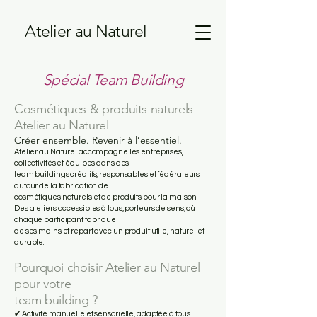
Atelier au Naturel
Spécial Team Building
Cosmétiques & produits naturels –
Atelier au Naturel
Créer ensemble. Revenir à l’essentiel.
Atelier au Naturel accompagne les entreprises,
collectivités et équipes dans des
team buildings créatifs, responsables et fédérateurs
autour de la fabrication de
cosmétiques naturels et de produits pour la maison.
Des ateliers accessibles à tous, porteurs de sens, où
chaque participant fabrique
de ses mains et repart avec un produit utile, naturel et
durable.
Pourquoi choisir Atelier au Naturel
pour votre
team building ?
✔ Activité manuelle et sensorielle, adaptée à tous